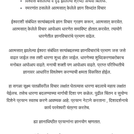
विश्वास बसलेल्या व दृढ झालेल्या श्रध्दा अथवा बिलीफ.
स्मरणांत ठसलेले आत्मसात् केलेले ज्ञान सिध्दांत विचार
ईश्वराशी संबंधित सत्यांबद्दलचे ज्ञान विचार ग्रहण करून, आत्मसात् करावेत.
आत्मसात् केलेले विचार आपोआप धारणेत समाविष्ट होतात.करावेत. त्यायोगे
धारणेतील ज्ञानविचारांचे प्रमाण वाढेल.
आत्मसात् झालेल्या ईश्वरा संबंधित सत्यांबद्दलच्या ज्ञानविचारांचे प्रमाण जस जसे
वाढत जाईल तस तशी धारणा शुध्द होत जाईल. धारणेच्या शुध्दिकरणाबरोबरच
मनोबल आपोआप वाढते. मनाची शक्ती पण आपोआप वाढते. प्राप्त परिस्थितीचे
ज्ञानावर आधारित विश्लेषण करण्याची क्षमता विकसित होईल.
हा सगळा सूक्ष्म पातळीवरील विचार लक्षांत घेतल्यास धारणा बदलाचे महत्व लक्षांत
येईलच. तसेच धारणा बदलण्याच्या मार्गाची दिशा पण कळेल. पुढील चिंतन व सुयोग्य
दिशेने प्रयत्न स्वतच करणे आवष्यक आहे. प्रयत्न नेटाने करताना , दिशादर्शनाचे
कार्य परमेश्वरी यंत्रणा करतेच.
ह्या ज्ञानाधिष्ठीत प्रयत्नांना ज्ञानयोग म्हणतात.