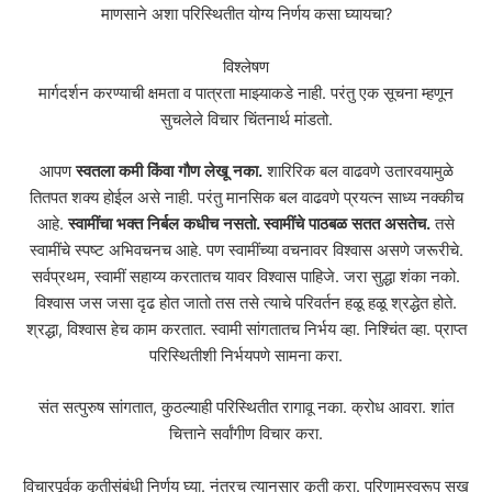
माणसाने अशा परिस्थितीत योग्य निर्णय कसा घ्यायचा?
विश्लेषण
मार्गदर्शन करण्याची क्षमता व पात्रता माझ्याकडे नाही. परंतु एक सूचना म्हणून
सुचलेले विचार चिंतनार्थ मांडतो.
आपण
स्वतला
कमी
किंवा
गौण
लेखू
नका
.
शारिरिक बल वाढवणे उतारवयामुळे
तितपत शक्य होईल असे नाही. परंतु मानसिक बल वाढवणे प्रयत्न साध्य नक्कीच
आहे.
स्वामींचा
भक्त
निर्बल
कधीच
नसतो
.
स्वामींचे
पाठबळ
सतत
असतेच
.
तसे
स्वामींचे स्पष्ट अभिवचनच आहे. पण स्वामींच्या वचनावर विश्वास असणे जरूरीचे.
सर्वप्रथम, स्वामीं सहाय्य करतातच यावर विश्वास पाहिजे. जरा सुद्धा शंका नको.
विश्वास जस जसा दृढ होत जातो तस तसे त्याचे परिवर्तन हळू हळू श्रद्धेत होते.
श्रद्धा, विश्वास हेच काम करतात. स्वामी सांगतातच निर्भय व्हा. निश्चिंत व्हा. प्राप्त
परिस्थितीशी निर्भयपणे सामना करा.
संत सत्पुरुष सांगतात, कुठल्याही परिस्थितीत रागावू नका. क्रोध आवरा. शांत
चित्ताने सर्वांगीण विचार करा.
विचारपूर्वक कृतीसंबंधी निर्णय घ्या. नंतरच त्यानुसार कृती करा. परिणामस्वरूप सुख