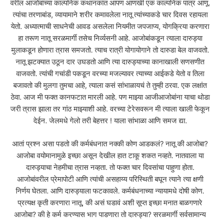
वरील आजोबांच्या काल्पनिक कथानकांत आपण आणखी एक काल्पनिक पात्र आणू.
त्यांचा तरणाबांड, व्यायामाने शरीर कमावलेला नातू त्यांच्याकडे चार दिवस रहायला
येतो. अध्यात्माची साधनेची आवड असलेला नियमीत जपजाप्य, योगक्रिया करणारा
हा तरूण नातू सरळमार्गी तसेच निर्व्यसनी आहे. आजोबांकडून त्याला दारुड्या
मुलाकडून होणारा त्रास समजतो. त्याच रात्री योगायोगाने तो दारुडा बेल वाजवतो.
नातू झटक्यात उठून दार उघडतो आणि त्या दारुड्याच्या कानाखाली सणसणीत
वाजवतो. त्यांची गचांडी पकडून वरच्या मजल्यावर त्याच्या आईकडे येतो व तिला
बजावतो की मुलगा तुमचा आहे, त्याला कसं सांभाळायचं ते तुम्ही ठरवा. एक लक्षांत
ठेवा. आज मी फक्त कानफटात मारली आहे. पण माझ्या आजीआजोबांना याचा थोडा
जरी त्रास झाला तर गांठ माझ्याशी आहे. वरच्या टेरेसवरून मी त्याला खाली फेकून
देईन. जेलमधे गेलो तरी बेहत्तर ! याला सांभाळा आणि समज द्या.
आतां प्रश्न असा पडतो की कर्मबंधनात नक्की कोण आडकलं? नातू की आजोबा?
आजोबा वयोमानामुळे इच्छा असून देखील हात टाकू शकत नव्हते. नातवाला या
दारुड्याचा नेहमीचा त्रास नव्हता. तो फक्त चार दिवसांचा पाहुणा होता.
आजोबांवरील प्रेमापोटी आणि त्यांची असहाय्य परिस्थिती बघून त्याने त्या क्षणी
निर्णय घेतला. आणि दारुड्याला फटकावले. कर्मबंधनाच्या न्यायामधे दोषी कोण.
प्रत्यक्ष कृती करणारा नातू, की असं घडावं अशी सूप्त इच्छा मनात बाळगणारे
आजोबा? की हे कर्म करण्यास भाग पाडणारा तो दारुड्या? सरळमार्गी सर्वसामान्य