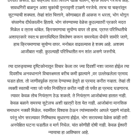
ठरवीत असतो. ह्या चक्राला शांत चित्ताने खीळ घालणे, ब्रेक लावणे गरजेचे आहे.
सावधगिरी बाळगून अशा चुकांची पुनरावृत्ती टाळणे गरजेचे. तरच या चक्रांतून
सुटण्याची शक्यता. तेव्हां शांत चित्ताने, कोणाबद्दल ही आकस न धरता, भोग भोगून
संपवणेच दीर्घकालीन हिताचे. भोग संपण्याच्या वेळेस कुठल्यातरी प्रकारे मदत
मिळेल व त्रास थांबेल. क्रियमाणाचा सुयोग्य वापर तो हाच. प्राप्त परिस्थितीचे
अशाप्रकारे स्वत:च ज्ञानाधिष्ठित विश्लेषण करून समस्येला धैर्याने सामोरे जाणे,
हाच क्रियमाणाचा सुयोग्य वापर. मनोबल वाढवल्यास हे शक्य आहे. अशक्य
आजीबात नाही. कुठल्याही परिस्थितीत मन शांत असणे जरुरीचे.
त्या दारुड्याच्या दृष्टिकोनातून विचार केला तर ज्या दिवशीं नशा जास्त होईल त्या
दिवशीच अनवधानाने विचारक्षमता बरीच कमी झाल्याने ,वर उल्लेखलेला प्रमाद
घडत होता. तो जाणीवपूर्वक त्रास देण्याच्या हेतूने हा प्रमाद करीत नव्हता. तेव्हां ती
व्यक्ती स्वतची नशा जो पर्यंत नियंत्रित करीत नाही तो पर्यंत हा प्रमाद घडणारच.
त्यावर केवळ तोच नियंत्रण ठेऊ शकतो. ते नियंत्रण आजोबांच्या हातात नाही.
केवळ बळाने समस्या सुटेलच अशी खात्री देता येत नाही. आजोबांना मानसिक
समाधान नक्की मिळेल. स्वामींवर विश्वास ठेऊन त्यांच्यासमोर आपले गार्‍हाणे मांडावे.
परंतु भोग सरल्यावर निश्चितच सुधारणा होईल. भोग सरायच्या वेळेस कांही तरी
अनपेक्षित घटना घडतील व मार्ग निघेल. यांत कोणीही दोषी नाही. केवळ ईश्वरी
न्यायाचा हा आविष्कार आहे.