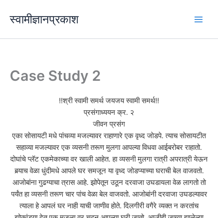
Skip
स्वामीज्ञानप्रकाश
to
content
Case Study 2
!!श्री स्वामी समर्थ जयजय स्वामी समर्थ!!
प्रसंगाध्ययन क्र. २
जीवन प्रसंग
एका सोसायटी मधे पांचव्या मजल्यावर राहाणारे एक वृध्द जोडपे. त्याच सोसायटीत
सहाव्या मजल्यावर एक व्यसनी तरूण मुलगा आपल्या विधवा आईबरोबर राहातो.
दोघांचे प्लॅट एकमेकाच्या वर खाली आहेत. हा व्यसनी मुलगा रात्री अपरात्री येऊन
बर्‍याच वेळा धुंदीमधे आपले घर समजून या वृध्द जोडप्याच्या घराची बेल वाजवतो.
आजोबांना गुढग्याचा त्रास आहे. झोपेतून उठून दरवाजा उघडायला वेळ लागतो तो
पर्यंत हा व्यसनी तरूण चार पांच वेळा बेल वाजवतो. आजोबांनी दरवाजा उघडल्यावर
त्याला हे आपलं घर नाही याची जाणीव होते. दिलगीरी वगैरे व्यक्त न करतांच
झोकांड्या देत एक मजला वर चढून आपल्या घरी जातो. आजीही जाग्या झालेल्या