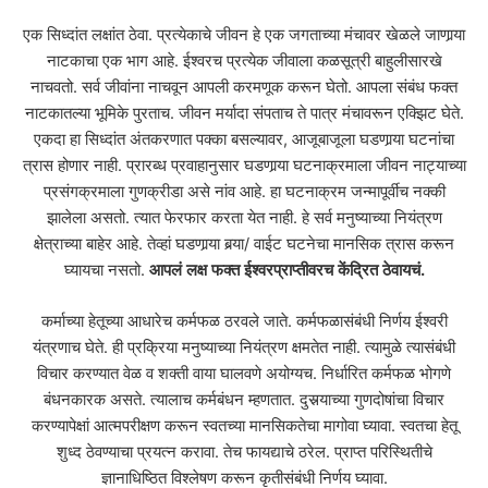
एक सिध्दांत लक्षांत ठेवा. प्रत्येकाचे जीवन हे एक जगताच्या मंचावर खेळले जाणार्‍या
नाटकाचा एक भाग आहे. ईश्वरच प्रत्येक जीवाला कळसूत्री बाहुलीसारखे
नाचवतो. सर्व जीवांना नाचवून आपली करमणूक करून घेतो. आपला संबंध फक्त
नाटकातल्या भूमिके पुरताच. जीवन मर्यादा संपताच ते पात्र मंचावरून एक्झिट घेते.
एकदा हा सिध्दांत अंतकरणात पक्का बसल्यावर, आजूबाजूला घडणार्‍या घटनांचा
त्रास होणार नाही. प्रारब्ध प्रवाहानुसार घडणार्‍या घटनाक्रमाला जीवन नाट्याच्या
प्रसंगक्रमाला गुणक्रीडा असे नांव आहे. हा घटनाक्रम जन्मापूर्वीच नक्की
झालेला असतो. त्यात फेरफार करता येत नाही. हे सर्व मनुष्याच्या नियंत्रण
क्षेत्राच्या बाहेर आहे. तेव्हां घडणार्‍या बर्‍या/ वाईट घटनेचा मानसिक त्रास करून
घ्यायचा नसतो.
आपलं
लक्ष
फक्त
ईश्वरप्राप्तीवरच
केंद्रित
ठेवायचं
.
कर्माच्या हेतूच्या आधारेच कर्मफळ ठरवले जाते. कर्मफळासंबंधी निर्णय ईश्वरी
यंत्रणाच घेते. ही प्रक्रिया मनुष्याच्या नियंत्रण क्षमतेत नाही. त्यामुळे त्यासंबंधी
विचार करण्यात वेळ व शक्ती वाया घालवणे अयोग्यच. निर्धारित कर्मफळ भोगणे
बंधनकारक असते. त्यालाच कर्मबंधन म्हणतात. दुसर्‍याच्या गुणदोषांचा विचार
करण्यापेक्षां आत्मपरीक्षण करून स्वतच्या मानसिकतेचा मागोवा घ्यावा. स्वतचा हेतू
शुध्द ठेवण्याचा प्रयत्न करावा. तेच फायद्याचे ठरेल. प्राप्त परिस्थितीचे
ज्ञानाधिष्ठित विश्लेषण करून कृतीसंबंधी निर्णय घ्यावा.