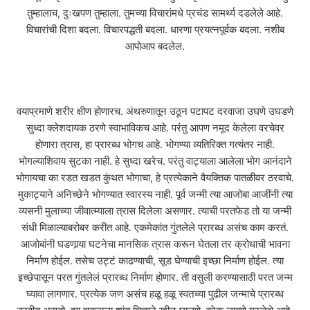
तुम्हालाच, दुःखपण तुम्हाला. तुमच्या विचारांमधे प्रचंड सामर्थ्य दडलेले आहे.
विचारांची दिशा बदला. विचारपद्धती बदला. धारणा प्रयत्नपूर्वक बदला. नशीब
आपोआप बदलेल.
वयाप्रमाणे शरीर क्षीण होणारच. अंथरुणातून उठून पटापट दरवाजा उघणे उघडणे
सुध्दा क्लेशदायक ठरणे स्वाभाविकच आहे. परंतु आपण नमूद केलेला वरचेवर
होणारा त्रास, हा प्रारब्ध भोगच आहे. भोगण्या व्यतिरिक्त गत्यंतर नाही.
भोगल्याशिवाय सुटका नाही. हे सुध्दा खरेच. परंतु वाट्याला आलेला भोग आनंदाने
भोगायचा का रडत खडत कुंथत भोगाचा, हे प्रत्येकाने वैयक्तिक पातळीवर ठरवाचे.
मुकाट्याने अनिच्छेने भोगण्यात स्वारस्य नाही. पूर्व जन्मी त्या आजोबा आजींनी त्या
व्यसनी मुलाच्या जीवात्म्याला त्रास दिलेला असणार. त्याची परतफेड तो या जन्मी
संधी मिळाल्याबरोबर करीत आहे. एकमेकांत गुंतलेले प्रारब्ध असंच काम करतं.
आजोबांनी घडणार्‍या घटनेचा मानसिक त्रास करून घेतला तर क्रोधाची भावना
निर्माण होईल. तसेच उट्टं काढण्याची, सूड घेण्याची इच्छा निर्माण होईल. त्या
इच्छेपासून परत गुंतलेलं प्रारब्ध निर्माण होणार. ती वसुली करण्यासाठी परत जन्म
घ्यावा लागणार. प्रत्येक जण असंच हळू हळू स्वतच्या पुढील जन्माचे प्रारब्ध