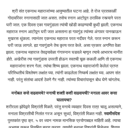
श्री संत एकनाथ महाराजांच्या आयुष्यातील घटना आहे. ते रोज प्रातकाळीं
गोदावरिवर स्नानासाठी जात असत. तसेच स्नान आटोपून ठराविक रस्त्याने परत
घरी जात. एक दिवस एका गावगुंडाला त्यांची खोडी काढण्याची बुध्दी झाली. एकनाथ
महाराज स्नान आटोपून घरी जात असताना हा गावगुंड त्यांच्या अंगावर पानखाऊन
मुखरस थुंकला. त्यानंतर एकनाथ महाराज परत नदीवर गेले. परत स्नान करून
घरी जाऊ लागले. ह्या गावगुंडाने तेच कृत्य परत केले. असा प्रकार अगणित वेळा
झाला. एकनाथ महाराज तेवढ्यावेळा गंगास्नान घडवले म्हणून त्याचे आभारच मानीत
होते. अखेरीस त्या गावगुंडास उपरती होऊन स्वतची चूक कळली आणि तो एकनाथ
महाराजांना शरण गेला. त्यांचा शिष्य झाला. एकनाथ महाराजांनी केलेलं प्राप्त
परिस्थितीचं विश्लेषण लक्षांत घ्या. त्यांनी काढलेला निष्कर्ष लक्षांत घ्या. आपण संत
नाही. परंतु संतांचा आदर्श ठेवणे गैर नाही. त्यांच्या विचारांपासून बोध घेणे चांगलेच.
मनोबल
कसे
वाढवायचे
?
मनाची
शक्ती
कशी
वाढवायची
?
मनाला
आवर
कसा
घालायचा
?
शरीराला झोपेद्वारे विश्रांती मिळते. परंतु मनाचे व्यवहार दिवस रात्र चालू असल्याने,
मनाला विश्रातीची नितांत गरज असून सुध्दां, विश्रांती मिळत नाही.
स्वामीसंदेश
पुस्तकांत पृष्ठ क्र. ५ वर ध्यान नामक मानसिक प्रयोगाबद्दल माहिती आहे. त्याचा
अभ्यास करून नियमित सराव करावा. त्यायोगे मनाला विश्रांती मिळेलच. शिवाय