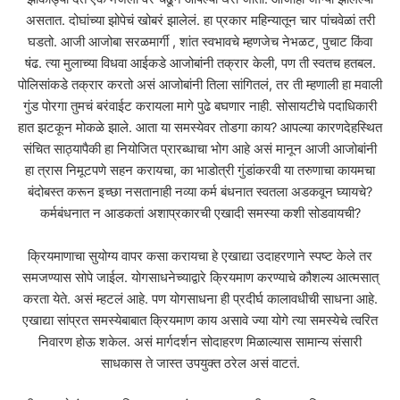
असतात. दोघांच्या झोपेचं खोबरं झालेलं. हा प्रकार महिन्यातून चार पांचवेळां तरी
घडतो. आजी आजोबा सरळमार्गी , शांत स्वभावचे म्हणजेच नेभळट, पुचाट किंवा
षंढ. त्या मुलाच्या विधवा आईकडे आजोबांनी तक्रार केली, पण ती स्वतच हतबल.
पोलिसांकडे तक्रार करतो असं आजोबांनी तिला सांगितलं, तर ती म्हणाली हा मवाली
गुंड पोरगा तुमचं बरंवाईट करायला मागे पुढे बघणार नाही. सोसायटीचे पदाधिकारी
हात झटकून मोकळे झाले. आता या समस्येवर तोडगा काय? आपल्या कारणदेहस्थित
संचित साठ्यापैकी हा नियोजित प्रारब्धाचा भोग आहे असं मानून आजी आजोबांनी
हा त्रास निमूटपणे सहन करायचा, का भाडोत्री गुंडांकरवी या तरुणाचा कायमचा
बंदोबस्त करून इच्छा नसतानाही नव्या कर्म बंधनात स्वतला अडकवून घ्यायचे?
कर्मबंधनात न आडकतां अशाप्रकारची एखादी समस्या कशी सोडवायची?
क्रियमाणाचा सुयोग्य वापर कसा करायचा हे एखाद्या उदाहरणाने स्पष्ट केले तर
समजण्यास सोपे जाईल. योगसाधनेच्याद्वारे क्रियमाण करण्याचे कौशल्य आत्मसात्
करता येते. असं म्हटलं आहे. पण योगसाधना ही प्रदीर्घ कालावधीची साधना आहे.
एखाद्या सांप्रत समस्येबाबात क्रियमाण काय असावे ज्या योगे त्या समस्येचे त्वरित
निवारण होऊ शकेल. असं मार्गदर्शन सोदाहरण मिळाल्यास सामान्य संसारी
साधकास ते जास्त उपयुक्त ठरेल असं वाटतं.