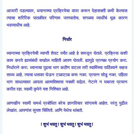
आजारी पडल्यावर, धयानाच्या प्रक्रियेचा वापर करून देहासक्ती कमी केल्यास
त्याचा शरिरिक पातळीवर परिणाम जाणवतोच. सगळ्या व्याधींचं मूळ कारण
भवव्याधीच आहे.
निर्धार
ध्यानाच्या प्रक्रियेची व्याप्ती शेवट पर्यंत आहे हे समजून घेतले. प्रक्रिया कशी
काम करते ह्यासंबंधी सखोल माहिती आपण घेतली. ह्यापुढे प्रत्यक्ष प्रयोग करा.
निर्धाराने करा. ध्यानाचा पुढचा भाग कठीण वाटला तरी स्वामिंच्या पाठिंब्याने सहज
साध्य आहे. त्याचा धसका घेऊन टाळाटाळ करू नका. प्रयत्न सोडू नका. पहिला
भाग साधल्यावर आपला आत्मविश्वास नक्की वाढेल. नेटाने न घबरता प्रयत्न
करीत रहा. स्वामी कृपेने यश निश्चित आहे.
आणखीन स्वामी समर्थ प्रबोधित बरेच ज्ञानविचार सांगायचे आहेत. परंतु पुढील
लेखांत. आपणांस सुयश चिंतितो. आणि येथेच थांबतो.
! शुभं भवतु ! शुभं भवतु ! शुभं भवतु !