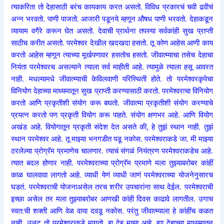
त्याकरिता तो देहासाठी बरंच कायकाय करत असतो. विविध प्रकारचं चवी ढवीचं
अन्न भरवतो. पाणी पाजतो. आजारी पडूनये म्हणून औषध पाणी भरवतो. देहाकडून
व्यायाम वगैरे करून घेत असतो. देवाची प्रार्थना तपस्या सर्वकांही सुख प्राप्ती
साठीच करीत असतो. परमेश्वर देखील खदखदा हसतो. तू कोण आहेस आणी काय
करतो आहेस म्हणून त्याच्या मूर्खपणावर हसतोच हसतो. जीवात्म्याचा तसेच देहाचा
नियंता परमेश्वरच असल्याने त्याला सर्व माहीती आहे. त्यामुळे त्याला हसू आवरत
नाही. मधल्यामधे जीवात्म्याची केविलवाणी परिस्थिती होते. तो परमेश्वरकृपेचा
विनियोग देहाच्या माध्यमातून सुख प्राप्ती करण्यासाठी करतो. परमेश्वराचा विनियोग
करतो आणि प्रकृतीशी संयोग करू बघतो. जीवात्मा प्रकृतीशी संयोग करण्याचे
प्रयत्न करतो पण प्रकृती वियोग करू पाहते. संयोग क्षणभर आहे. आणि वियोग
अखंड आहे. वियोगातून प्रकृती संदेश देत असते की, हे तुझं स्थान नाही. तुझं
स्थान परमेश्वर आहे. तू माझ्या भनगडीत पडू नकोस. परमेश्वराकडे जा. मी माझ्या
ठरलेल्या प्रोग्रॅम प्रमाणेच चालणार. त्याचं संगळं नियंत्रण परमेश्वराकडेच आहे.
त्यात बदल होणार नाही. परमेश्वराच्या प्रोग्रॅम प्रमाणे मला तुझ्याबरोबर कांहीं
काळ घालवावा लागतो आहे. व्याधी येणं व्याधी जाणं परमेश्वराच्या योजनेनुसारच
घडतं. परमेश्वराची योजनाअसेल तरच शरीर उपचारांना साथ देईल. परमेश्वराची
इच्छा असेल तर मला तुझ्याबरोबर आणखी कांही दिवस काढावे लागतील. उगाच
स्वत:ची शक्ती आणि वेळ वाया दवडू नकोस. परंतु जीवात्म्याला हे कांहींच कळत
नाही. उलट तो परमेश्वराकडे मागतो, हा देह माझा आहे. ह्या देहाच्या माध्यमातून