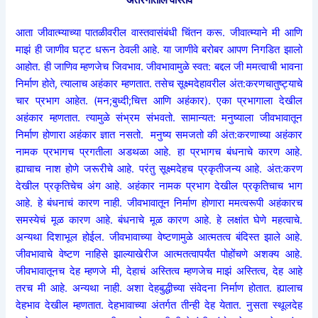
अंतरंगातील वास्तव
आता जीवात्म्याच्या पातळीवरील वास्तवासंबंधी चिंतन करू. जीवात्म्याने मी आणि
माझं ही जाणीव घट्ट धरून ठेवली आहे. या जाणीवे बरोबर आपण निगडित झालो
आहोत. ही जाणिव म्हणजेच जिवभाव. जीवभावामुळे स्वत: बद्दल जी ममत्वाची भावना
निर्माण होते, त्यालाच अहंकार म्हणतात. तसेच सूक्ष्मदेहावरील अंत:करणचातुष्ट्याचे
चार प्रभाग आहेत. (मन;बुध्दी;चित्त आणि अहंकार). एका प्रभागाला देखील
अहंकार म्हणतात. त्यामुळे संभ्रम संभवतो. सामान्यत: मनुष्याला जीवभावातून
निर्माण होणारा अहंकार ज्ञात नसतो. मनुष्य समजतो की अंत:करणाच्या अहंकार
नामक प्रभागच प्रगतीला अडथळा आहे. हा प्रभागच बंधनाचे कारण आहे.
ह्याचाच नाश होणे जरूरीचे आहे. परंतु सूक्ष्मदेहच प्रकृतीजन्य आहे. अंत:करण
देखील प्रकृतिचेच अंग आहे. अहंकार नामक प्रभाग देखील प्रकृतिचाच भाग
आहे. हे बंधनाचं कारण नाही. जीवभावातून निर्माण होणारा ममत्वरूपी अहंकारच
समस्येचं मूळ कारण आहे. बंधनाचे मूळ कारण आहे. हे लक्षांत घेणे महत्वाचे.
अन्यथा दिशाभूल होईल. जीवभावाच्या वेष्टणामुळे आत्मतत्व बंदिस्त झाले आहे.
जीवभावाचे वेष्टण नाहिसे झाल्याखेरीज आत्मतत्वापर्यंत पोहोंचणे अशक्य आहे.
जीवभावातूनच देह म्हणजे मी, देहाचं अस्तित्व म्हणजेच माझं अस्तित्व, देह आहे
तरच मी आहे. अन्यथा नाही. अशा देहबुद्धीच्या संवेदना निर्माण होतात. ह्यालाच
देहभाव देखील म्हणतात. देहभावाच्या अंतर्गत तीन्ही देह येतात. नुसता स्थूलदेह