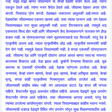
नव्हे. माझा माझा म्हणत जीवात्म्याने या तीन्ही देहांशी संयोग केला आहे. त्यांना
पकडून ठेवले आहे. त्यांना नजर कैदेत ठेवले आहे. जीवात्मा देहावर अपार प्रेम
करतो. जिवापाड प्रेम करतो. देहाबद्दल जबरदस्त आपुलकी आहे.ममत्व आहे.
देहाबरोबर जीवात्म्याला एकरूप व्हायचं आहे. तसा त्याचा प्रयत्न आहे. पण देहाला
जिवात्म्याबद्दल जरा सुध्दा आपुलकी नाही. उलट तिरस्कारच आहे. त्यामुळे धड
एकरूपता सिध्द होत नाही आणि जीवात्म्याने कैद केल्याकारणाने फारकत पण होऊ
शकत नाही. या प्रेमप्रकरणात त्याने मूळस्वरूपाकडे पाठ फिरवली. परंतु देह हे
प्रकृतीचे अपत्य आहे. त्याला प्रकृतीचीच ओढ आहे. प्रकृतीचं स्वरूपाशी कांही
देणं घेणं नाही. त्यामुळे देहाला जिवात्म्याशी नाही. हे सगळं एकतर्फी प्रेमप्रकरण
आहे. जीवात्मा देह आणि प्रकृती दोघांना आपलं आपलं म्हणत स्वत:चा नायनाट
करायच्या विचारात आहे. वेडा झाला आहे. कुर्बानी देण्याच्या विचारांत आहे. मूळ
समस्या या एकतर्फी प्रेमाचीच आहे. देहाचा प्रोग्राम ठरलेला आहे. केव्हां
जन्मायचं, केव्हां तरूण व्हायचं, केव्हां वृध्द व्हायचं, केव्हां अतिवृध्द व्हायचं, केव्हां
मृत्यू, सगळं कांही प्रकृतीच्या नियमानुसार आधिच ठरलेलं आहे. त्याचा
जीवात्म्याशी कांहीच संबंध नाही. पण आपल्याला वाटतं. देह शंभर वर्षे जगला
पाहिजे. शेवटपर्यंत सुदृढ अवस्थेत राहिला पाहिजे. आपल्या देहाद्वारे सुख उपभोग
शेवटपर्यंत भोगता आले पाहिजेत. तसा जीवात्म्याचा आग्रह असतो. परंतु देह
त्याच्या ठरलेल्या कार्पामानुसार वागतो. त्याला जिवात्म्याबद्दल कांहीच भावना नसते.
जीवात्म्याची धडपड देहाद्वारे विविध भोग उपभोग भोगून सुख मिळवण्यासाठीच आहे.