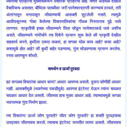
ध्यानाची प्रक्रिया मुख्यत्वेकरून वैचारिक प्रक्रिया आहे. येणारे अडथळे देखील
वैचारिकच असतात. बौध्दिक पातळीवर जरी परमेश्वरप्राप्ती करण्याचं ठरवलं, तरी
अंतरंगातून मनापासून जीवात्म्याची आसक्ती सुटलेली नसते. त्यामुळे
आधीपासूनच्या गोळा केलेल्या विचारमालिकांचा गोंधळ निस्तरतच पुढे जावे
लागणार. प्रकृतीची इच्छा जीवात्म्याने तिला सोडून परमेश्वराकडे जावं अशीच
असते. जीवात्म्याने गांभीर्याने त्या दिशेने प्रयत्न सुरू केले की प्रकृती देखील
सहकार्य करते. बुध्दीला एकदा कळलं, हा सगळा घोळ काय आहे? कसा आहे?
कशामुळे होत आहे? की बुध्दी बाहेर पडण्याचा, गुंता सोडवण्याचा प्रयत्न करतेच.
रस्ता आपणहून शोधते.
समर्थन व ऊर्जा पुरवठा
ह्या सगळ्या विचारांचा आधार काय? आधार आपणच असतो. दुसरा कोणीही आधार
नाही. आसक्तीमुळे (भावनेच्या पकडीमुळे) आपणच इंटरेस्ट घेऊन त्यांना चघळत
चघळत आधार देत असतो. जीवभाव हाच मुख्य आधार आहे. त्याच्याचमुळे सगळा
भवनात्मक गुंता निर्माण झाला.
त्या विचारांना ऊर्जा कोण पुरवतो? पॉवर कोण पुरवतो? हा शक्ती पुरवठ्याचा
उपद्व्याप जीवभावच करतो. त्याचाच इंटरेस्ट जास्तीत जास्त असतो. जीवभावच