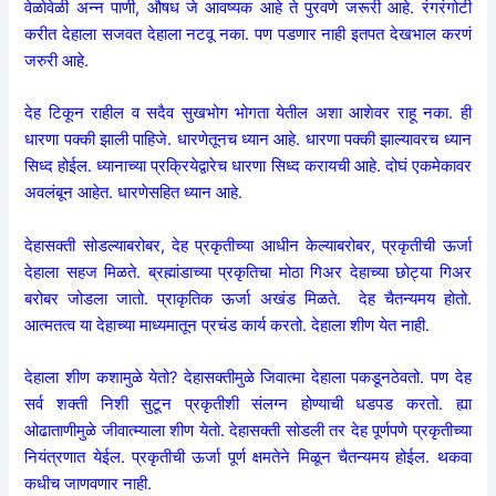
वेळोवेळी अन्न पाणी, औषध जे आवष्यक आहे ते पुरवणे जरूरी आहे. रंगरंगोटी
करीत देहाला सजवत देहाला नटवू नका. पण पडणार नाही इतपत देखभाल करणं
जरुरी आहे.
देह टिकून राहील व सदैव सुखभोग भोगता येतील अशा आशेवर राहू नका. ही
धारणा पक्की झाली पाहिजे. धारणेतूनच ध्यान आहे. धारणा पक्की झाल्यावरच ध्यान
सिध्द होईल. ध्यानाच्या प्रक्रियेद्वारेच धारणा सिध्द करायची आहे. दोघं एकमेकावर
अवलंबून आहेत. धारणेसहित ध्यान आहे.
देहासक्ती सोडल्याबरोबर, देह प्रकृतीच्या आधीन केल्याबरोबर, प्रकृतीची ऊर्जा
देहाला सहज मिळते. ब्रह्मांडाच्या प्रकृतिचा मोठा गिअर देहाच्या छोट्या गिअर
बरोबर जोडला जातो. प्राकृतिक ऊर्जा अखंड मिळते. देह चैतन्यमय होतो.
आत्मतत्व या देहाच्या माध्यमातून प्रचंड कार्य करतो. देहाला शीण येत नाही.
देहाला शीण कशामुळे येतो? देहासक्तीमुळे जिवात्मा देहाला पकडूनठेवतो. पण देह
सर्व शक्ती निशी सुटून प्रकृतीशी संलग्न होण्याची धडपड करतो. ह्या
ओढाताणीमुळे जीवात्म्याला शीण येतो. देहासक्ती सोडली तर देह पूर्णपणे प्रकृतीच्या
नियंत्रणात येईल. प्रकृतीची ऊर्जा पूर्ण क्षमतेने मिळून चैतन्यमय होईल. थकवा
कधीच जाणवणार नाही.