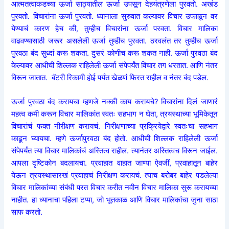
आत्मतत्वाकडच्या ऊर्जा साठ्यातील ऊर्जा उपसून देहयंत्रणेला पुरवतो. अखंड
पुरवतो. विचारांना ऊर्जा पुरवतो. ध्यानाला सुरुवात कल्यावर विचार उफाळून वर
येण्याचं कारण हेच की, तुम्हीच विचारांना ऊर्जा परवता. विचार मालिका
वाढवण्यासाठी जरूर असलेली ऊर्जा तुम्हीच पुरवता. ठरवलंत तर तुम्हीच ऊर्जा
पुरवठा बंद सुध्दां करू शकता. दुसरं कोणीच करू शकत नाही. ऊर्जा पुरवठा बंद
केल्यावर आधीची शिल्लक राहिलेली ऊर्जा संपेपर्यंत विचार तग धरतात. आणि नंतर
विरून जातात. बॅटरी रिकामी होई पर्यंत खेळणं फिरत राहील व नंतर बंद पडेल.
ऊर्जा पुरवठा बंद करायचा म्हणजे नक्की काय करायचे? विचारांना दिलं जाणारं
महत्व कमी करून विचार मालिकांत स्वतः सहभाग न घेता, त्रयस्थाच्या भूमिकेतून
विचारांचं फक्त नीरीक्षण करायचं. निरीक्षणाच्या प्रक्रियेद्वारे स्वतःचा सहभाग
काढून घ्यायचा. म्हणे ऊर्जापुरवठा बंद होतो. आधीची शिल्लक राहिलेली ऊर्जा
संपेपर्यंत त्या विचार मालिकांचं अस्तित्व राहील. त्यानंतर अस्तित्वच विरून जाईल.
आपला दृष्टिकोन बदलायचा. प्रवाहात वाहात जाण्या ऐवजीं, प्रवाहातून बाहेर
येऊन त्रयस्थासारखं प्रवाहाचं निरीक्षण करायचं. त्याच बरोबर बाहेर पडलेल्या
विचार मालिकांच्या संबंधी परत विचार करीत नवीन विचार मालिका सुरू करायच्या
नाहीत. हा ध्यानाचा पहिला टप्पा, जो भूतकाळ आणि विचार मालिकांचा जुना साठा
साफ करतो.