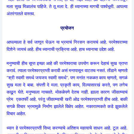
मला सुख मिळालंच पाहिजे. ते तू मला दे. ही ध्यानाच्या मागची पार्श्वभूमी. आपल्या
अंतरंगातले वास्तव.
प्रयोजन
आपल्याला हे सर्व जाणून घेऊन या भ्रमाचं निरसन करायचं आहे. परमेश्वराच्या
दिशेने जायचं आहे. हीच ध्यानाची प्रक्रिया आहे. हाच ध्यानाचा उद्देश आहे.
मनुष्याची हीच सूप्त इच्छा आहे की परमेश्वराचा उपयोग करून देहाचं सुख प्राप्त
करावं. त्याला परमेश्वरप्राप्ती करावी असं मनापासून वाटतच नसतं. तोंडाने म्हणतो
“श्री स्वामी समर्थ जयजय स्वामी समर्थ”. पण मनांत नकळत काय म्हणतो, सगळं
सुख मला दे बाबा. संपत्ती दे मला. प्रकृती काय, दिल्यासारखं करते, पण लगेच
काढून घेते. मनुष्याला नाचवते. मोकळेपणे देतच नाही. ह्याला कारण जीवात्म्याचं
प्रेम एकतर्फी आहे. परंतु जीवात्म्याची खरी ओढ परमेश्वरप्राप्ती हीच आहे. बाकी
सगळे विचार भ्रमामुळे निर्माण झालेले विक्षेप आहेत. नकारात्मकते कडे झुकलेले
विचार आहेत.
ध्यान हे परमेश्वरप्राप्ती सिध्द करण्याचे अतिशय महत्वाचे साधन आहे. टूल आहे.