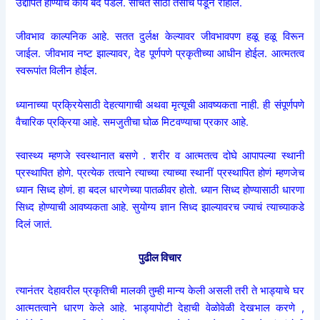
उद्दीपित होण्याचे कार्य बंद पडेल. संचित साठा तसाच पडून राहील.
जीवभाव काल्पनिक आहे. सतत दुर्लक्ष केल्यावर जीवभावपण हळू हळू विरून
जाईल. जीवभाव नष्ट झाल्यावर, देह पूर्णपणे प्रकृतीच्या आधीन होईल. आत्मतत्व
स्वरूपांत विलीन होईल.
ध्यानाच्या प्रक्रियेसाठी देहत्यागाची अथवा मृत्यूची आवष्यकता नाही. ही संपूर्णपणे
वैचारिक प्रक्रिया आहे. समजुतीचा घोळ मिटवण्याचा प्रकार आहे.
स्वास्थ्य म्हणजे स्वस्थानात बसणे . शरीर व आत्मतत्व दोघे आपापल्या स्थानी
प्रस्थापित होणे. प्रत्येक तत्वाने त्याच्या त्याच्या स्थानीं प्रस्थापित होणं म्हणजेच
ध्यान सिध्द होणं. हा बदल धारणेच्या पातळीवर होतो. ध्यान सिध्द होण्यासाठी धारणा
सिध्द होण्याची आवष्यकता आहे. सुयोग्य ज्ञान सिध्द झाल्यावरच ज्याचं त्याच्याकडे
दिलं जातं.
पुढील विचार
त्यानंतर देहावरील प्रकृतिची मालकी तुम्ही मान्य केली असली तरी ते भाड्याचे घर
आत्मतत्वाने धारण केले आहे. भाड्यापोटी देहाची वेळोवेळी देखभाल करणे ,