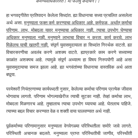
कर्मण्येवाधिकारस्ते। मा फलेषु कदाचन।।
हा भगवद्गीतेत प्रतिपादन केलेला सिध्दांत. ह्या विधानाचा सध्या प्रचलित असलेला
अर्थ असा.
मनुष्याला फक्त कर्म करण्याचा अधिकार आहे. कर्मफळ, अर्थात् कर्माचा
परिणाम, लाभ, मोबदला यावर मनुष्याचा अधिकार नाही. त्याचा उपभोग घेण्याचा
अधिकार मनुष्याला नाही. मनुष्याने लाभाचा विचार न करता, कार्य करावे. लाभ
मिळेलच याची खात्री नाही.
संपूर्ण युवासमुदायाला हा सिध्दांत निरर्थक वाटतो. ह्या
विचारसरणीचा अवलंब करणे अशक्य वाटते. ह्याप्रकारे काम करणे सध्याच्या
काळांत अशक्यच आहे. त्यामुळे संपूर्ण अध्यात्म हा विषय निरुपयोगी आहे असा
युवासमुदायाचा समज झाला आहे. ह्या भगवंतांच्या विधानाचा वास्तविक अर्थ आता
बघूया.
परमेश्वरी नियंत्रणाच्या कार्यपध्दती नुसार, केलेल्या कर्माचा परिणाम प्रत्येक जीवास
भोगावाच लागतो. परिणाम भोगल्याखेरीज त्याची सुटका नाही. तेव्हां कर्माचा लाभ,
मोबदला मिळणारच आहे. तुम्हालाच त्याचा उपभोग घ्यायचा आहे. घेतलाच पाहिजे.
त्याच्या बद्दल विचार करण्यात वेळ व शक्ती वाया घालवण्यात अर्थ नाही.
पूर्वकर्माच्या परिणामानुसार मनुष्याला वेगवेगळ्या परिस्थितीला समोरे जावे लागते.
परिस्थिती अचानक बदलते. मनुष्याला प्राप्त परिस्थितीची जाणीव, परिस्थीती