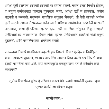
अपेक्षा पूर्ती झाल्यास आणखी आणखी चा हव्यास वाढतो. नवीन इच्छा निर्माण होतात,
व मनुष्य कर्मबंधनात जास्तच गुरफटत जातो. अपेक्षा पूर्ती न झाल्यास, क्रोध
उद्भवतो व बळावतो. मनुष्याचे मानसिक संतुलन बिघडते. तो वेडी वाकडी अयोग्य
कृती करतो, अथवा नैराश्याच्या गर्तेत जातो. परिणाम अधोगतीच. अपेक्षांची आसक्ती
नसल्यास, कसा ही परिणाम प्राप्त झाला तरी मानसिक संतुलन टिकून राहाते.
परिस्थिती वर सकारात्मक विचार होतो. प्राप्त परिस्थितीत दडलेली संधी मनुष्य
हुडकतो. आणि प्रगतिपथावर अग्रेसर रहातो.
सगळ्याचा निष्कर्ष मानसिकता बदलणे हाच निघतो. विचार प्रक्रिया नियंत्रित
करून आचरण सुधारणे, ज्ञानावर आधारित आचरण सिध्द करणे हाच निघतो. हाच
ईश्वरी प्रगतीचा पाया आहे. पाया जाणीवपूर्वक मजबूत करा. पण हे परिवर्तन कसं
साधायचं?
सुयोग्य विचारांच्या द्वारेच हे परिवर्तन करता येते. स्वामी समर्थांनी प्रवचनाद्वारा
प्रगट केलेले ज्ञानविचार बघूया.
स्वामी वचन :-