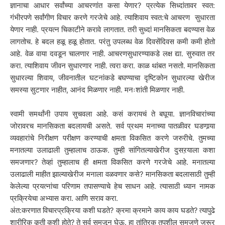
ज्ञानाचा आधार सर्वांच्या आचरणांत कसा येणार? प्रत्येक सिध्दांतावर स्वत:
गंभीरपणे सर्वांगीण विचार करणे गरजेचे आहे. त्याशिवाय स्वत:चे आचरण सुधारता
येणार नाही. प्रयत्न चिकाटीने करावे लागतात. तरी सुध्दां मानसिकता बदण्यास वेळ
लागतोच. हे बदल हळू हळू होतात. परंतु उपलब्ध वेळ दिवसेंदिवस कमी कमी होतो
आहे. वेळ वाया दवडून चालणार नाही. आचरणसुधारण्याकडे लक्ष द्या. सुरुवात तर
करा. त्याशिवाय जीवन सुधारणार नाही. त्वरा करा. काळ थांबत नसतो. मानसिकता
सुधारल्या शिवाय, जीवनातील घटनांकडे बघण्याचा दृष्टिकोन सुधारल्या खेरीज
समस्या सुटणार नाहीत, आनंद मिळणार नाही. मनःशांती मिळणार नाही.
स्वामी समर्थांनी उपाय सुचवला आहे. कसं करायचं ते बघूया. ज्ञानविचारांच्या
जोरावरच मानसिकता बदलायची असते. सर्व प्रथम मनाच्या पातळीवर घडणार्‍या
व्यवहारांचे निरीक्षण परीक्षण करण्याची क्षमता विकसित करणे जरुरीचे. तुमच्या
मनातल्या उलाढाली तुम्हालाच ठाऊक. तुम्ही सांगितल्याखेरीज दुसऱयाला कशा
समजणार? तेव्हां तुम्हालाच ही क्षमता विकसित करणे गरजेचे आहे. मनातल्या
उलाढाली माहीत झाल्याखेरीज मनाला वळवणार कसे? मानसिकता बदलासाठी तुम्ही
केलेल्या प्रयत्नांचा परिणाम तपासण्याचे हेच साधन आहे. त्यासाठी ध्यान नामक
प्रक्रियेचा अभ्यास करा. आणि सराव करा.
अंत:करणात विचारप्रक्रिया कशी घडते? क्रमा क्रमाने काय काय घडते? त्यापुढे
शारीरिक कृती कशी होते? ते सर्व समजून घेऊ. हा तांत्रिक तपशील समजणे जरूर