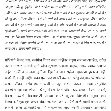
गंभीरतासे चिंतन करो। नियोजन करो। अन्यथा केवल श्रवणेंद्रियको एक श्रम दिया
जाएगा। किन्तु इंद्रीय अपने रास्तेसे चलते जाएँगे। मन की पुरानी आदत परिवर्तित
नहीं होगी। समाज अपने रास्तेपे चलता रहेगा।भक्त केवल पूजापाठ आरती करते है।
किन्तु अपने नित्य जीवनमे बडे संभ्रममे बडे अज्ञान बडे समस्याग्रस्त जीवन व्यतित
कर रहे है। इतने सारे भक्त इकठ्ठे आते है। घोष लगाते है। आरती उतारते है हमारे
प्रतिमाकी। हमारे ज्ञानप्रबोधनका अधिष्ठान उनके आचरणमे कैसे प्राप्त हो जाय?
एक एक सिध्दांत चिंतन करना पडेगा। अपने आचरणको सुधार करनेके लिये। अपने
आचरणको पवित्र करनेके लिये। समय जा रहा है। समय हाथसे निकल जा रहा है।
सावधान। समय नही रुकेगा।
गांभिर्याने विचार करा. सर्वांगीण विचार करा. नाहीतर मनुष्य स्वत:ला आवडेल, रुचेल
तसंच वागणार. मनाची जुनी खोड सुधारणं अशक्य. मनुष्य, तसेच समाज आपल्या
वाईट सवयीं न बदलता चुकीच्या दिशेनेच जात राहील. सुधारणा होणारच नाही.
अच्छे दिन नही आएँगे. भक्त पूजा पाठ आरती करतात. परंतु तेवढ्यावरच थांबतात.
आपलं जीवन असंच असतं अशी समजूत करून घेऊन मनाच्या संभ्रमित
अवस्थेत, ज्ञानाचा शोध न घेता, दिवस रेटत जीवन घालवतात. दिवस उगवतो,
दिवस मावळतो. दिवसाकाठी फायदा काय? शून्यच. दिशाहीन मनुष्य काय
मिळवणार? एक एक करून दिवस सरतात. जन्माला येतो आणि शेवटी मरून जातो.
ज्ञानाची कांस धरल्याखेरीज मार्ग सापडणारच नाही. स्वामी समजावत असलेल्या