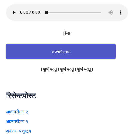
किंवा
डाउनलोड करा
! शुभं भवतु ! शुभं भवतु ! शुभं भवतु !
रिसेन्टपोस्ट
आत्मपरीक्षण २
आत्मपरीक्षण १
अवस्था चातुष्ट्य