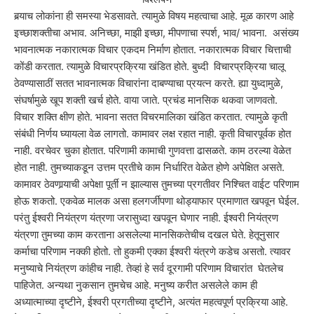
बर्‍याच लोकांना ही समस्या भेडसावते. त्यामुळे विषय महत्वाचा आहे.
मूळ कारण आहे
इच्छाशक्तीचा अभाव. अनिच्छा, माझी इच्छा, मीपणाचा स्पर्श, भाव/ भावना. असंख्य
भावनात्मक नकारात्मक विचार एकदम निर्माण होतात. नकारात्मक विचार चित्ताची
कोंडी करतात. त्यामुळे विचारप्रक्रिया खंडित होते. बुध्दी विचारप्रक्रिया चालू
ठेवण्यासाठीं सतत भावनात्मक विचारांना दाबण्याचा प्रयत्न करते. ह्या युध्दामुळे,
संघर्षामुळे खूप शक्ती खर्च होते. वाया जाते. प्रचंड मानसिक थकवा जाणवतो.
विचार शक्ति क्षीण होते. भावना सतत विचरमालिका खंडित करतात. त्यामुळे कृती
संबंधी निर्णय घ्यायला वेळ लागतो. कामावर लक्ष रहात नाही. कृती विचारपूर्वक होत
नाही. वरचेवर चुका होतात. परिणामी कामाची गुणवत्ता ढासळते. काम ठरल्या वेळेत
होत नाही. तुमच्याकडून उत्तम प्रतीचे काम निर्धारित वेळेत होणे अपेक्षित असते.
कामावर ठेवणार्‍याची अपेक्षा पूर्ती न झाल्यास तुमच्या प्रगतीवर निश्चित वाईट परिणाम
होऊ शकतो. एकवेळ मालक असा हलगर्जीपणा थोड्याफार प्रमाणात खपवून घेईल.
परंतु ईश्वरी नियंत्रण यंत्रणा जरासुध्दा खपवून घेणार नाही. ईश्वरी नियंत्रण
यंत्रणा तुमच्या काम करताना असलेल्या मानसिकतेचीच दखल घेते. हेतूनुसार
कर्माचा परिणाम नक्की होतो. तो हुकमी एक्का ईश्वरी यंत्रणे कडेच असतो. त्यावर
मनुष्याचे नियंत्रण कांहीच नाही. तेव्हां हे सर्व दूरगामी परिणाम विचारांत घेतलेच
पाहिजेत. अन्यथा नुकसान तुमचेच आहे. मनुष्य करीत असलेले काम ही
अध्यात्माच्या दृष्टीने, ईश्वरी प्रगतीच्या दृष्टीने, अत्यंत महत्वपूर्ण प्रक्रिया आहे.