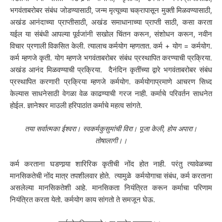
भगवंताबरोबर संबंध जोडण्यासाठी, जन्म मृत्यूच्या चक्रापासून मुक्ती मिळवण्यासाठी,
अखंड आनंदाच्या प्राप्तीसाठी, अखंड समाधानाच्या प्राप्ती साठी, कसा करता
यईल या संबंधी आपल्या पूर्वजांनी सखोल चिंतन करून, संशोधन करून, नवीन
विचार प्रणाली विकसित केली. त्यालाच कर्मयोग म्हणतात. कर्म + योग = कर्मयोग.
कर्म म्हणजे कृती. योग म्हणजे भगवंताबरोबर संबंध प्रस्थापित करण्याची प्रक्रिया.
अखंड आनंद मिळवण्याची प्रक्रिया. दैनंदिन कृतींच्या द्वारे भगवंताबरोबर संबंध
प्रस्थापित करणारी प्रक्रिया म्हणजे कर्मयोग. कर्मयोगाप्रमाणे आचरण सिध्द
केल्यास साधनेसाठी वेगळा वेळ काढण्याची गरज नाही. कर्माचे परिवर्तन साधनेत
होईल. ज्ञानेश्वर माउली हरिपाठांत कर्माचे महत्व सांगते.
तया सर्वात्मका ईश्वरा। स्वकर्मकुसुमांची विरा। पूजा केली, होय अपारा।
तोषालागी।।
कर्म करताना घडणार्‍या शारिरिक कृतीची नोंद होत नाही. परंतु त्यावेळच्या
मानसिकतेची नोंद मात्र तपशीलवार होते. त्यामुळे कर्मयोगाचा संबंध, कर्म करताना
असलेल्या मानसिकतेशी आहे. मानसिकता नियंत्रित करून कर्माचा परिणाम
नियंत्रित करता येतो. कर्मयोग काय सांगतो ते समजून घेऊ.