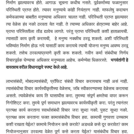
निर्माण झाल्यावरच होते. आगाऊ सूचना कधीच नसते. पूर्वकर्माच्या फळानुसार
परिस्थिती प्राप्त होते. त्यावर मनुष्याचे कांही नियंत्रण नाही. माफलेषु कदाचन
कर्मफळाच्या बाबतीत मनुष्याचा अधिकार चालत नाही. परिस्थिती प्राप्त झाल्यावर
त्या वेळेस हंव नको ठरवता येत नाही. ते त्याच्या अधिकार क्षेत्राच्या बाहेर आहे.
प्राप्त परिस्तितीला तोंड द्यावेच लागते. परंतु प्राप्त परिस्थिती कशी हाताळायची.
त्यासाठी काय कृती करायची, हे मनुष्य नक्कीच ठरवू शकतो. अशी परिस्थिती
भविष्यांत निर्माण होऊ नये यासाठीं काय करायचे त्याची योजना मनुष्य आवष्य ठरवू
शकतो. तसेच ठरवल्याप्रमाणे कृती करू शकतो. नवीन कर्मा संबंधीचा निर्णय
विचारपूर्वक घेण्याचा अधिकार मनुष्याला आहेच. कर्मण्येवा धिकारस्ते.
भगवंतांनी हे
वास्तवच वरील विधानाद्वारे स्पष्ट केले आहे.
लाभासंबंधी, मोबदल्यासंबंधी, प्रॉफिट संबंधी विचार करायचाच नाही असं नाही.
त्यासंबंधीचा विचार कार्यस्वीकृतीच्या वेळेसच, जॉब स्वीकारण्याच्या वेळेसच करायचा
असतो. त्यावेळेसंच काय ति घासाघीस करा. तुमच्या संपूर्ण क्षमतेचा वापर करून
निगोशिएट करा. तुमचे पूर्ण समाधान झाल्यावरच कार्यस्वीकृती करा. परंतु त्यानंतर
प्रत्यक्ष कार्य करताना स्वार्थासंबंधी विचार जरा सुध्दा नको. पुसट सुध्दा नको.
प्रत्यक्ष काम करताना फक्त कामासंबंधीच विचार हवा. कामाची गुणवत्ता उच्चतम
कशी राखता येईल? कामाचे नियोजन कसे करावे? अडथळे कसे दूर करावेत? काम
नियोजनानुसार ठरवल्या वेळेत पूर्ण कसे करता येईल? यासंबंधीच विचार हवा.