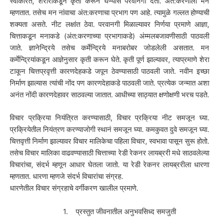
स्वीकारत, शरीराकडून कृती करून घेण्यास परवानगी देतो. अंत:करणाला मन
म्हणतात. तसेच मन नांवाचा अंत:करणाचा प्रभाग पण आहे. त्यामुळे गल्लत होण्याची
शक्यता असते. नीट लक्षांत ठेवा. परवानगी मिळाल्यावर निर्णया प्रमाणे आज्ञा,
चित्ताकडून मनाकडे (अंत:करणाच्या प्रभागाकडे) अंम्मलबजावणीसाठी पाठवली
जाते. ज्ञानेन्द्रिये तसेच कर्मेन्द्रिये मनाबरोबर जोडलेली असतात. मन
कर्मेन्द्रियांकडून आज्ञेनुसार कृती करून घेते. कृती पूर्ण झाल्यावर, त्याप्रमाणे शेरा
टाकून चित्तप्रवृत्ती कारणदेहकडे जपून ठेवण्यासाठी पाठवली जाते. नवीन इच्छा
निर्माण झाल्यास त्यांची नोंद पण कारणदेहाकडे पाठवली जाते. प्रत्येक जन्मात अशा
अनंत नोंदी कारणदेहावर साठवल्या जातात. आधीच्या साठ्यात क्षणोक्षणी भरच पडते.
विचार प्रक्रिया नियंत्रित करण्यासाठी, विचार प्रक्रिया नीट समजून घ्या.
प्रक्रियेतील नियंत्रण करण्याजोगी स्थानं समजून घ्या. कमकुवत दुवे समजून घ्या.
चित्तवृत्ती निर्माण झाल्यावर विचार मालिकेचा पहिला विचार, स्वभावा पासून सुरू होतो.
तसेच विचार मालिका वाढवण्यासाठी चित्ताच्या रेडी रेकनर लायब्ररी मधे साठवलेल्या
विचारांचा, संदर्भ म्हणून आधार घेतला जातो. या रेडी रेकनर लायब्ररीला धारणा
म्हणतात. धारणा म्हणजे संदर्भ विचारांचा संग्रह.
धारणेतील विचार संग्रहाचे वर्गीकरण खालील प्रमाणे.
1. प्रस्तुत जीवनातील अनुभवसिध्द समजुती