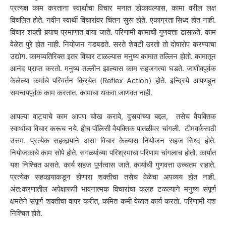
प्रत्यक्ष काम करताना स्वार्थाचा विचार मनात डोकावल्यास, कामा वरील लक्ष
विचलित होते. नवीन स्वार्थी विचारांवर चिंतन सुरू होते. एकाग्रता सिध्द होत नाही.
विचार शक्ती बर्‍याच प्रमाणात वाया जाते. परिणामी कामाची गुणवत्ता ढासळते. काम
वेळेत पुरे होत नाही. नियोजन गडबडते. सरते शेवटी उरतो तो दोषारोप करण्याचा
उद्योग. कामव्यतिरिक्त इतर विचार टाळल्यास मनुष्य कामात तल्लिन होतो. कामातून
आनंद प्राप्त करतो. मनुष्य तल्लीन झाल्यास काम सहजगत्या घडते. जाणीवपूर्वक
केलेल्या कर्माचे परिवर्तन क्रियेत (Reflex Action) होते. इन्द्रिये आपणहून
समन्वयपूर्वक काम करतात. कामाचा थकवा जाणवत नाही.
आपल्या वाट्याचे काम आपण चोख करावे, दुसर्‍यांच्या बद्दल, तसेच वैयक्तिक
स्वार्थाचा विचार करूच नये. हीच पॉलिसी वैयक्तिक पातळीवर चांगली. टीमवर्कसाठी
उत्तम. प्रत्येक सहकार्‍याने असा विचार केल्यास नियोजन सहज सिध्द होते.
नियोजकाचे काम सोपे होते. सगळ्यांच्या परिश्रमाचा परिणाम चांगलाच होतो. कार्यात
यश निश्चित असते. कार्य सहज पूर्णत्वास जाते. कार्याची गुणवत्ता उच्चतम राहाते.
प्रत्येक सहकार्‍याकडून होणारा शक्तीचा तसेच वेळेचा अपव्यय होत नाही.
अंत:करणातील अपेक्षारूपी भावनात्मक विचारांचा कलह टळल्याने मनुष्य संपूर्ण
क्षमतेने संपूर्ण शक्तीचा वापर करीत, कमित कमी वेळात कार्य करतो. परिणामी यश
निश्चित होते.