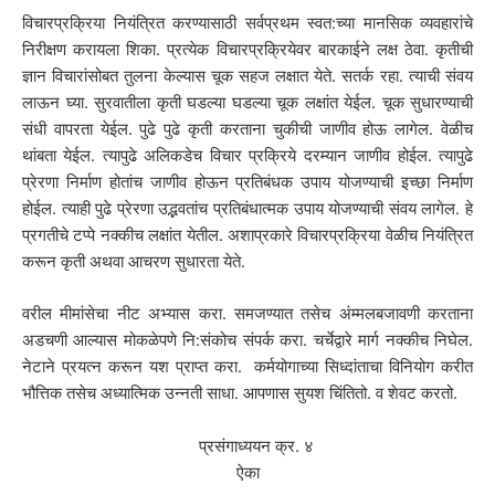
विचारप्रक्रिया नियंत्रित करण्यासाठी सर्वप्रथम स्वत:च्या मानसिक व्यवहारांचे
निरीक्षण करायला शिका. प्रत्येक विचारप्रक्रियेवर बारकाईने लक्ष ठेवा. कृतीची
ज्ञान विचारांसोबत तुलना केल्यास चूक सहज लक्षात येते. सतर्क रहा. त्याची संवय
लाऊन घ्या. सुरवातीला कृती घडल्या घडल्या चूक लक्षांत येईल. चूक सुधारण्याची
संधी वापरता येईल. पुढे पुढे कृती करताना चुकीची जाणीव होऊ लागेल. वेळीच
थांबता येईल. त्यापुढे अलिकडेच विचार प्रक्रिये दरम्यान जाणीव होईल. त्यापुढे
प्रेरणा निर्माण होतांच जाणीव होऊन प्रतिबंधक उपाय योजण्याची इच्छा निर्माण
होईल. त्याही पुढे प्रेरणा उद्भवतांच प्रतिबंधात्मक उपाय योजण्याची संवय लागेल. हे
प्रगतीचे टप्पे नक्कीच लक्षांत येतील. अशाप्रकारे विचारप्रक्रिया वेळीच नियंत्रित
करून कृती अथवा आचरण सुधारता येते.
वरील मीमांसेचा नीट अभ्यास करा. समजण्यात तसेच अंम्मलबजावणी करताना
अडचणी आल्यास मोकळेपणे नि:संकोच संपर्क करा. चर्चेद्वारे मार्ग नक्कीच निघेल.
नेटाने प्रयत्न करून यश प्राप्त करा. कर्मयोगाच्या सिध्दांताचा विनियोग करीत
भौत्तिक तसेच अध्यात्मिक उन्नती साधा. आपणास सुयश चिंतितो. व शेवट करतो.
प्रसंगाध्ययन क्र. ४
ऐका