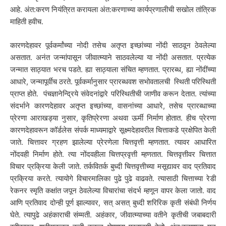
आहे. अंत:करण नियंत्रित करायला अंत:करणाच्या कार्यप्रणालीची सखोल तांत्रिक
माहिती हवीच.
कारणदेहावर पूर्वकर्मांच्या नोदी तसेच अतृप्त इच्छांच्या नोंदी साठवून ठेवलेल्या
असतात. अनंत जन्मांपासून जीवात्म्याने साठवलेल्या या नोंदी असतात. प्रत्येक
जन्मात साठ्यात भरच पडते. ह्या साठ्याला संचित म्हणतात. प्रारब्ध, ह्या नोंदींच्या
आधारे, जन्मापूर्वीच ठरते. पूर्वकर्मानुसार प्रारब्धवश सभोवतालची स्थिती परिस्थिती
प्राप्त होते. पंचज्ञानेन्द्रिये संवेदनांद्वारे परिस्थितीची जाणीव करून देतात. त्यांच्या
संदर्भाने कारणदेहावर अतृप्त इच्छांच्या, वासनांच्या आधारे, तसेच प्रारब्धाच्या
प्रेरणा आराखड्या नुसार, कृतिप्रेरणा अथवा ऊर्मी निर्माण होतात. हीच प्रेरणा
कारणदेहावरून कॉर्डलेस संपर्क माध्यमाद्वारे सूक्ष्मदेहावरील चित्ताकडे प्रक्षेपित केली
जाते. चित्तावर ग्रहण झालेल्या प्रेरणेला चित्तवृत्ती म्हणतात. त्यावर आधारित
नोंदवही निर्माण होते. त्या नोंदवहीला चित्तप्रवृत्ती म्हणतात. चित्तवृत्तीवर चित्तात
विचार प्रक्रिया केली जाते. तर्कवितर्क बुध्दी चित्तवृत्तीच्या मसूद्यावर वाद प्रतिवाद
प्रक्रिया करते. त्यायोगे विचारमालिका पुढे पुढे वाढवते. त्यासाठी चित्ताच्या रेडी
रेकनर स्मृति कक्षांत जपून ठेवलेल्या विचारांचा संदर्भ म्हणून वापर केला जातो. वाद
आणि प्रतिवाद दोन्ही पूर्ण झाल्यावर, सत् असत् बुध्दी शरिरिक कृती संबंधी निर्णय
घेते. त्यापुढे अहंकाराची संम्मती. अहंकार, जीवात्म्याच्या वतीने कृतीची जबाबदारी