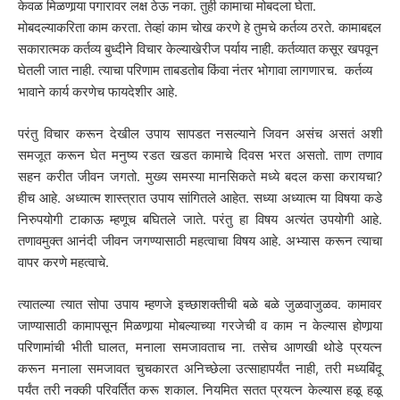
केवळ मिळणार्‍या पगारावर लक्ष ठेऊ नका. तुही कामाचा मोबदला घेता.
मोबदल्याकरिता काम करता. तेव्हां काम चोख करणे हे तुमचे कर्तव्य ठरते. कामाबद्दल
सकारात्मक कर्तव्य बुध्दीने विचार केल्याखेरीज पर्याय नाही. कर्तव्यात कसूर खपवून
घेतली जात नाही. त्याचा परिणाम ताबडतोब किंवा नंतर भोगावा लागणारच. कर्तव्य
भावाने कार्य करणेच फायदेशीर आहे.
परंतु विचार करून देखील उपाय सापडत नसल्याने जिवन असंच असतं अशी
समजूत करून घेत मनुष्य रडत खडत कामाचे दिवस भरत असतो. ताण तणाव
सहन करीत जीवन जगतो. मुख्य समस्या मानसिकते मध्ये बदल कसा करायचा?
हीच आहे. अध्यात्म शास्त्रात उपाय सांगितले आहेत. सध्या अध्यात्म या विषया कडे
निरुपयोगी टाकाऊ म्हणूच बघितले जाते. परंतु हा विषय अत्यंत उपयोगी आहे.
तणावमुक्त आनंदी जीवन जगण्यासाठी महत्वाचा विषय आहे. अभ्यास करून त्याचा
वापर करणे महत्वाचे.
त्यातल्या त्यात सोपा उपाय म्हणजे इच्छाशक्तीची बळे बळे जुळवाजुळव. कामावर
जाण्यासाठी कामापसून मिळणार्‍या मोबल्याच्या गरजेची व काम न केल्यास होणार्‍या
परिणामांची भीती घालत, मनाला समजावताच ना. तसेच आणखी थोडे प्रयत्न
करून मनाला समजावत चुचकारत अनिच्छेला उत्साहापर्यंत नाही, तरी मध्यबिंदू
पर्यंत तरी नक्की परिवर्तित करू शकाल. नियमित सतत प्रयत्न केल्यास हळू हळू