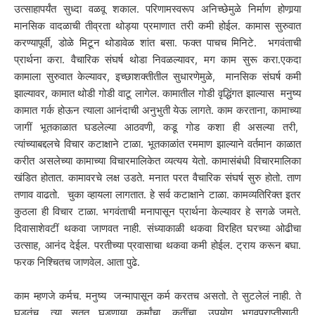
उत्साहापर्यंत सुध्दा वळवू शकाल. परिणामस्वरूप अनिच्छेमुळे निर्माण होणार्‍या
मानसिक वादळाची तीव्रता थोड्या प्रमाणात तरी कमी होईल. कामास सुरुवात
करण्यापूर्वी, डोळे मिटून थोडावेळ शांत बसा. फक्त पाचच मिनिटे. भगवंताची
प्रार्थना करा. वैचारिक संघर्ष थोडा निवळल्यावर, मग काम सुरू करा.एकदा
कामाला सुरुवात केल्यावर, इच्छाशक्तीतील सुधारणेमुळे, मानसिक संघर्ष कमी
झाल्यावर, कामात थोडी गोडी वाटू लागेल. कामातील गोडी वृद्धिंगत झाल्यास मनुष्य
कामात गर्क होऊन त्याला आनंदाची अनुभुती येऊ लागते. काम करताना, कामाच्या
जागीं भूतकाळात घडलेल्या आठवणी, कडू गोड कशा ही असल्या तरी,
त्यांच्याबद्दलचे विचार कटाक्षाने टाळा. भूतकाळांत रममाण झाल्याने वर्तमान काळात
करीत असलेच्या कामाच्या विचारमालिकेत व्यत्यय येतो. कामासंबंधी विचारमालिका
खंडित होतात. कामावरचे लक्ष उडते. मनात परत वैचारिक संघर्ष सुरु होतो. ताण
तणाव वाढतो. चुका व्हायला लागतात. हे सर्व कटाक्षाने टाळा. कामव्यतिरिक्त इतर
कुठला ही विचार टाळा. भगवंताची मनापासून प्रार्थना केल्यावर हे सगळे जमते.
दिवासाशेवटीं थकवा जाणवत नाही. संध्याकाळी थकवा विरहित घरच्या ओढीचा
उत्साह, आनंद देईल. परतीच्या प्रवासाचा थकवा कमी होईल. ट्राय करून बघा.
फरक निश्चितच जाणवेल. आता पुढे.
काम म्हणजे कर्मच. मनुष्य जन्मापासून कर्म करतच असतो. ते सुटलेलं नाही. ते
घडतंच. त्या सतत घडणार्‍या कर्मांचा, कृतींचा, उपयोग भगवप्राप्तीसाठी,